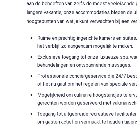
aan de behoeften van zelfs de meest veeleisende g
langere vakantie, onze accommodaties bieden de ult
hoogtepunten van wat je kunt verwachten bij een ve
Ruime en prachtig ingerichte kamers en suite
het verblijf zo aangenaam mogelijk te maken;
Exclusieve toegang tot onze luxueuze spa, wa
behandelingen en ontspannende massages;
Professionele conciërgeservice die 24/7 besc
of het nu gaat om het regelen van speciale ver
Mogelijkheid om culinaire hoogstandjes te erva
gerechten worden geserveerd met vakmanschap
Toegang tot uitgebreide recreatieve facilitei
om gasten actief en vermaakt te houden tijdens 