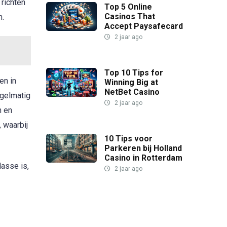
 richten
Top 5 Online
Casinos That
n.
Accept Paysafecard
2 jaar ago
Top 10 Tips for
en in
Winning Big at
NetBet Casino
egelmatig
2 jaar ago
n en
 waarbij
10 Tips voor
Parkeren bij Holland
Casino in Rotterdam
asse is,
2 jaar ago