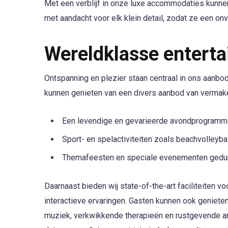
Met een verblijf in onze luxe accommodaties kunne
met aandacht voor elk klein detail, zodat ze een onv
Wereldklasse entert
Ontspanning en plezier staan centraal in ons aanbo
kunnen genieten van een divers aanbod van vermakel
Een levendige en gevarieerde avondprogramm
Sport- en spelactiviteiten zoals beachvolleyba
Themafeesten en speciale evenementen geduren
Daarnaast bieden wij state-of-the-art faciliteiten v
interactieve ervaringen. Gasten kunnen ook geniet
muziek, verkwikkende therapieën en rustgevende a