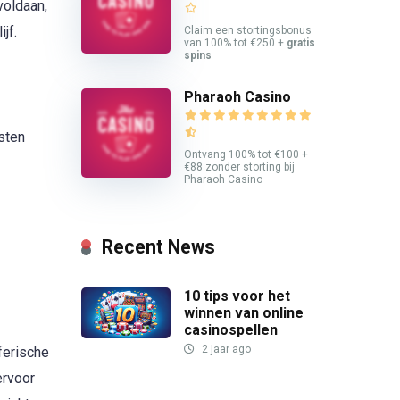
voldaan,
jf.
Claim een ​​stortingsbonus
van 100% tot €250 +
gratis
spins
Pharaoh Casino
sten
Ontvang 100% tot €100 +
€88 zonder storting bij
Pharaoh Casino
Recent News
10 tips voor het
winnen van online
casinospellen
2 jaar ago
ferische
ervoor