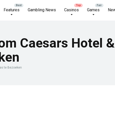
Features
Gambling News
Casinos
Games
Ne
om Caesars Hotel &
ken
gas te Bezoeken