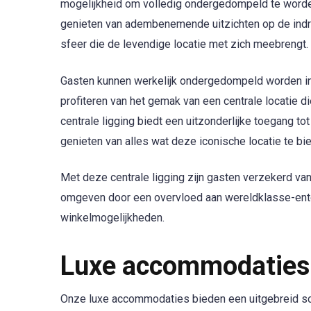
mogelijkheid om volledig ondergedompeld te worden
genieten van adembenemende uitzichten op de indr
sfeer die de levendige locatie met zich meebrengt.
Gasten kunnen werkelijk ondergedompeld worden in d
profiteren van het gemak van een centrale locatie d
centrale ligging biedt een uitzonderlijke toegang t
genieten van alles wat deze iconische locatie te bi
Met deze centrale ligging zijn gasten verzekerd van
omgeven door een overvloed aan wereldklasse-ente
winkelmogelijkheden.
Luxe accommodaties
Onze luxe accommodaties bieden een uitgebreid sca