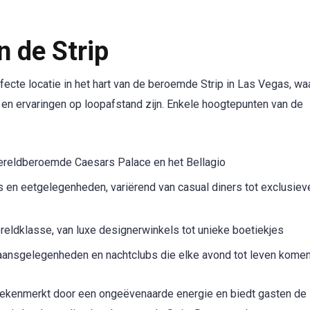
n de Strip
ecte locatie in het hart van de beroemde Strip in Las Vegas, wa
n ervaringen op loopafstand zijn. Enkele hoogtepunten van de
wereldberoemde Caesars Palace en het Bellagio
en eetgelegenheden, variërend van casual diners tot exclusiev
reldklasse, van luxe designerwinkels tot unieke boetiekjes
aansgelegenheden en nachtclubs die elke avond tot leven kome
ekenmerkt door een ongeëvenaarde energie en biedt gasten de