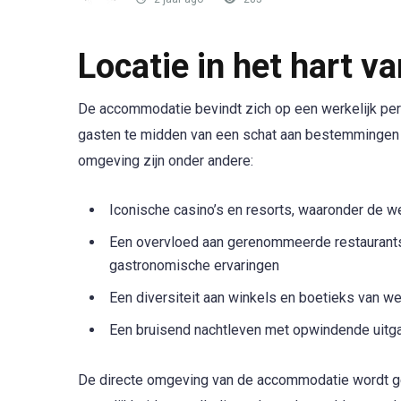
Locatie in het hart va
De accommodatie bevindt zich op een werkelijk perf
gasten te midden van een schat aan bestemmingen e
omgeving zijn onder andere:
Iconische casino’s en resorts, waaronder de 
Een overvloed aan gerenommeerde restaurants 
gastronomische ervaringen
Een diversiteit aan winkels en boetieks van we
Een bruisend nachtleven met opwindende uitg
De directe omgeving van de accommodatie wordt g