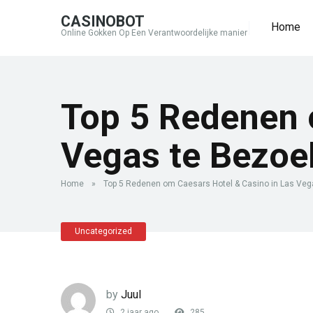
CASINOBOT
Home
Online Gokken Op Een Verantwoordelijke manier
Top 5 Redenen 
Vegas te Bezoe
Home
»
Top 5 Redenen om Caesars Hotel & Casino in Las Ve
Uncategorized
by
Juul
2 jaar ago
285