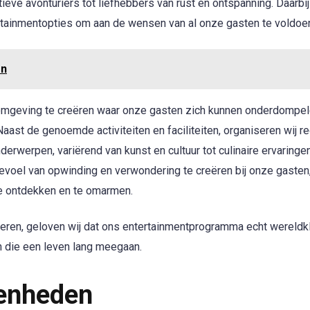
ctieve avonturiers tot liefhebbers van rust en ontspanning. Daarbij
ertainmentopties om aan de wensen van al onze gasten te voldoe
en
omgeving te creëren waar onze gasten zich kunnen onderdompel
st de genoemde activiteiten en faciliteiten, organiseren wij r
erwerpen, variërend van kunst en cultuur tot culinaire ervaringe
voel van opwinding en verwondering te creëren bij onze gasten,
te ontdekken en te omarmen.
eren, geloven wij dat ons entertainmentprogramma echt wereldkl
 die een leven lang meegaan.
genheden