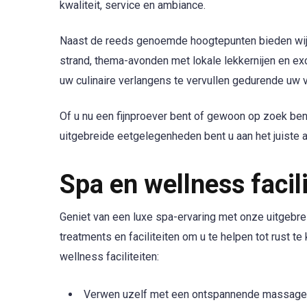
kwaliteit, service en ambiance.
Naast de reeds genoemde hoogtepunten bieden wij oo
strand, thema-avonden met lokale lekkernijen en ex
uw culinaire verlangens te vervullen gedurende uw ver
Of u nu een fijnproever bent of gewoon op zoek bent
uitgebreide eetgelegenheden bent u aan het juiste ad
Spa en wellness facil
Geniet van een luxe spa-ervaring met onze uitgebre
treatments en faciliteiten om u te helpen tot rust t
wellness faciliteiten:
Verwen uzelf met een ontspannende massage