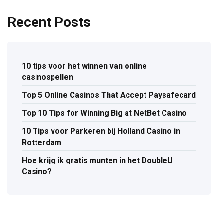
Recent Posts
10 tips voor het winnen van online
casinospellen
Top 5 Online Casinos That Accept Paysafecard
Top 10 Tips for Winning Big at NetBet Casino
10 Tips voor Parkeren bij Holland Casino in
Rotterdam
Hoe krijg ik gratis munten in het DoubleU
Casino?