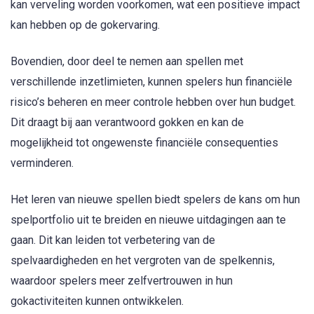
kan verveling worden voorkomen, wat een positieve impact
kan hebben op de gokervaring.
Bovendien, door deel te nemen aan spellen met
verschillende inzetlimieten, kunnen spelers hun financiële
risico’s beheren en meer controle hebben over hun budget.
Dit draagt bij aan verantwoord gokken en kan de
mogelijkheid tot ongewenste financiële consequenties
verminderen.
Het leren van nieuwe spellen biedt spelers de kans om hun
spelportfolio uit te breiden en nieuwe uitdagingen aan te
gaan. Dit kan leiden tot verbetering van de
spelvaardigheden en het vergroten van de spelkennis,
waardoor spelers meer zelfvertrouwen in hun
gokactiviteiten kunnen ontwikkelen.