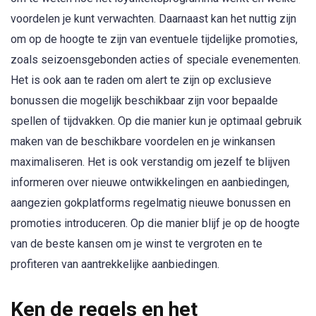
voordelen je kunt verwachten. Daarnaast kan het nuttig zijn
om op de hoogte te zijn van eventuele tijdelijke promoties,
zoals seizoensgebonden acties of speciale evenementen.
Het is ook aan te raden om alert te zijn op exclusieve
bonussen die mogelijk beschikbaar zijn voor bepaalde
spellen of tijdvakken. Op die manier kun je optimaal gebruik
maken van de beschikbare voordelen en je winkansen
maximaliseren. Het is ook verstandig om jezelf te blijven
informeren over nieuwe ontwikkelingen en aanbiedingen,
aangezien gokplatforms regelmatig nieuwe bonussen en
promoties introduceren. Op die manier blijf je op de hoogte
van de beste kansen om je winst te vergroten en te
profiteren van aantrekkelijke aanbiedingen.
Ken de regels en het