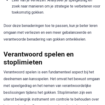
Leer van je verliezen. Analyseer je spelgedrag en
zoek naar manieren om je strategie te verbeteren voor
toekomstig gokken.
Door deze benaderingen toe te passen, kun je beter leren
omgaan met verliezen en een meer gebalanceerde en
verantwoorde benadering van gokken ontwikkelen.
Verantwoord spelen en
stoplimieten
Verantwoord spelen is een fundamenteel aspect bij het
deelnemen aan kansspelen. Het omvat het bewust omgaan
met speelgedrag en het nemen van verantwoordelijke
beslissingen tijdens het gokken. Stoplimieten zijn een
uiterst belangrijk instrument om controle te behouden over