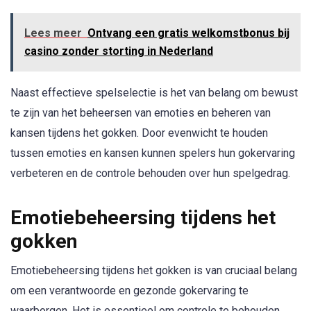
Lees meer
Ontvang een gratis welkomstbonus bij
casino zonder storting in Nederland
Naast effectieve spelselectie is het van belang om bewust
te zijn van het beheersen van emoties en beheren van
kansen tijdens het gokken. Door evenwicht te houden
tussen emoties en kansen kunnen spelers hun gokervaring
verbeteren en de controle behouden over hun spelgedrag.
Emotiebeheersing tijdens het
gokken
Emotiebeheersing tijdens het gokken is van cruciaal belang
om een verantwoorde en gezonde gokervaring te
waarborgen. Het is essentieel om controle te behouden