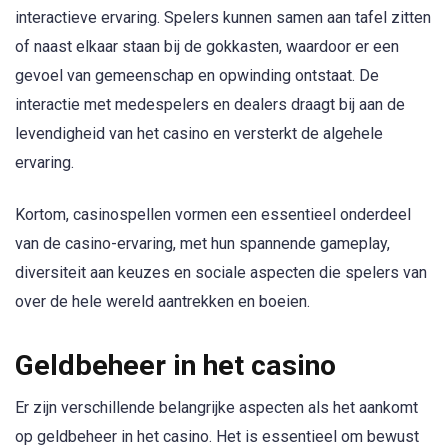
interactieve ervaring. Spelers kunnen samen aan tafel zitten
of naast elkaar staan bij de gokkasten, waardoor er een
gevoel van gemeenschap en opwinding ontstaat. De
interactie met medespelers en dealers draagt bij aan de
levendigheid van het casino en versterkt de algehele
ervaring.
Kortom, casinospellen vormen een essentieel onderdeel
van de casino-ervaring, met hun spannende gameplay,
diversiteit aan keuzes en sociale aspecten die spelers van
over de hele wereld aantrekken en boeien.
Geldbeheer in het casino
Er zijn verschillende belangrijke aspecten als het aankomt
op geldbeheer in het casino. Het is essentieel om bewust