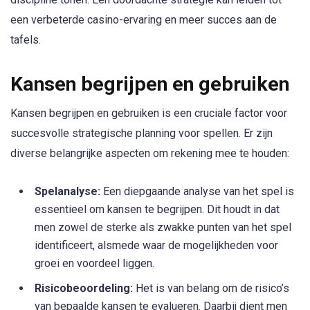
een verbeterde casino-ervaring en meer succes aan de
tafels.
Kansen begrijpen en gebruiken
Kansen begrijpen en gebruiken is een cruciale factor voor
succesvolle strategische planning voor spellen. Er zijn
diverse belangrijke aspecten om rekening mee te houden:
Spelanalyse:
Een diepgaande analyse van het spel is
essentieel om kansen te begrijpen. Dit houdt in dat
men zowel de sterke als zwakke punten van het spel
identificeert, alsmede waar de mogelijkheden voor
groei en voordeel liggen.
Risicobeoordeling:
Het is van belang om de risico’s
van bepaalde kansen te evalueren. Daarbij dient men