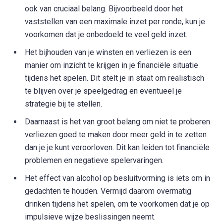
ook van cruciaal belang. Bijvoorbeeld door het
vaststellen van een maximale inzet per ronde, kun je
voorkomen dat je onbedoeld te veel geld inzet.
Het bijhouden van je winsten en verliezen is een
manier om inzicht te krijgen in je financiële situatie
tijdens het spelen. Dit stelt je in staat om realistisch
te blijven over je speelgedrag en eventueel je
strategie bij te stellen.
Daarnaast is het van groot belang om niet te proberen
verliezen goed te maken door meer geld in te zetten
dan je je kunt veroorloven. Dit kan leiden tot financiële
problemen en negatieve spelervaringen.
Het effect van alcohol op besluitvorming is iets om in
gedachten te houden. Vermijd daarom overmatig
drinken tijdens het spelen, om te voorkomen dat je op
impulsieve wijze beslissingen neemt.