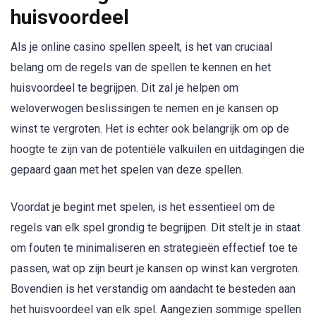
huisvoordeel
Als je online casino spellen speelt, is het van cruciaal
belang om de regels van de spellen te kennen en het
huisvoordeel te begrijpen. Dit zal je helpen om
weloverwogen beslissingen te nemen en je kansen op
winst te vergroten. Het is echter ook belangrijk om op de
hoogte te zijn van de potentiële valkuilen en uitdagingen die
gepaard gaan met het spelen van deze spellen.
Voordat je begint met spelen, is het essentieel om de
regels van elk spel grondig te begrijpen. Dit stelt je in staat
om fouten te minimaliseren en strategieën effectief toe te
passen, wat op zijn beurt je kansen op winst kan vergroten.
Bovendien is het verstandig om aandacht te besteden aan
het huisvoordeel van elk spel. Aangezien sommige spellen