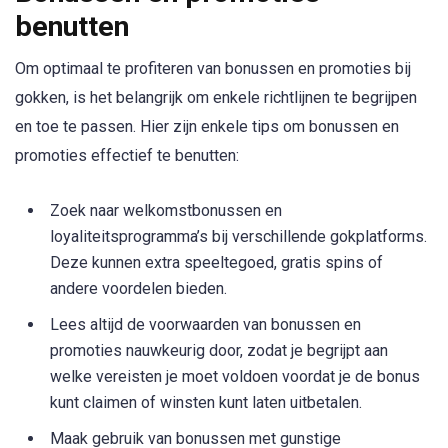
benutten
Om optimaal te profiteren van bonussen en promoties bij
gokken, is het belangrijk om enkele richtlijnen te begrijpen
en toe te passen. Hier zijn enkele tips om bonussen en
promoties effectief te benutten:
Zoek naar welkomstbonussen en
loyaliteitsprogramma’s bij verschillende gokplatforms.
Deze kunnen extra speeltegoed, gratis spins of
andere voordelen bieden.
Lees altijd de voorwaarden van bonussen en
promoties nauwkeurig door, zodat je begrijpt aan
welke vereisten je moet voldoen voordat je de bonus
kunt claimen of winsten kunt laten uitbetalen.
Maak gebruik van bonussen met gunstige