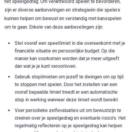
het speelgedrag. Om verantwoord spelen te bevorderen,
zijn er diverse aanbevelingen en strategieën die spelers
kunnen helpen om bewust en verstandig met kansspelen
om te gaan. Enkele van deze aanbevelingen zijn:
Stel vooraf een speellimiet in die overeenkomt met je
financiële situatie en persoonlijke budget. Op die
manier kan voorkomen worden dat je meer uitgeeft
dan wat je je kunt veroorloven.
Gebruik stoplimieten om jezelf te dwingen om op tijd
te stoppen met spelen. Door het instellen van een
vooraf bepaalde limiet treedt er een automatische
stop in werking wanneer deze limiet wordt bereikt.
Voer periodieke zelfevaluaties uit om bewustzijn te
creëren over je speelgedrag en eventuele risico’s. Het
regelmatig reflecteren op je speelgedrag kan helpen