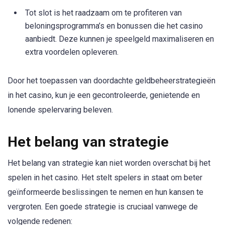
Tot slot is het raadzaam om te profiteren van
beloningsprogramma’s en bonussen die het casino
aanbiedt. Deze kunnen je speelgeld maximaliseren en
extra voordelen opleveren.
Door het toepassen van doordachte geldbeheerstrategieën
in het casino, kun je een gecontroleerde, genietende en
lonende spelervaring beleven.
Het belang van strategie
Het belang van strategie kan niet worden overschat bij het
spelen in het casino. Het stelt spelers in staat om beter
geïnformeerde beslissingen te nemen en hun kansen te
vergroten. Een goede strategie is cruciaal vanwege de
volgende redenen: