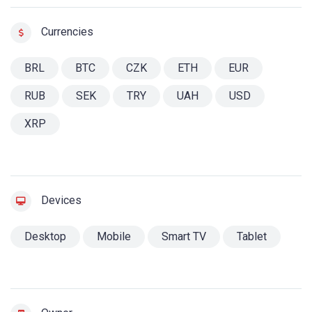
Currencies
BRL
BTC
CZK
ETH
EUR
RUB
SEK
TRY
UAH
USD
XRP
Devices
Desktop
Mobile
Smart TV
Tablet