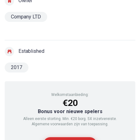
Owner
Company LTD
Established
2017
Welkomstaanbieding:
€20
Bonus voor nieuwe spelers
Alleen eerste storting. Min. €20 borg. 5X inzetvereiste.
Algemene voorwaarden zijn van toepassing.