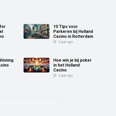
for
10 Tips voor
at
Parkeren bij Holland
no
Casino in Rotterdam
2 jaar ago
Winning
Hoe win je bij poker
asino
in het Holland
Casino
2 jaar ago