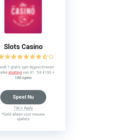
Slots Casino
ordt 1 gratis spin bijgeschreven
 elke
storting
van €1. Tot €100 +
100 spins
Speel Nu
T&Cs Apply
*Geld alleen voor nieuwe
spelers