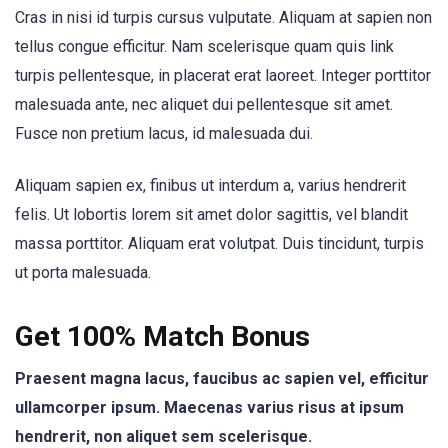
Cras in nisi id turpis cursus vulputate. Aliquam at sapien non
tellus congue efficitur. Nam scelerisque quam quis link
turpis pellentesque, in placerat erat laoreet. Integer porttitor
malesuada ante, nec aliquet dui pellentesque sit amet.
Fusce non pretium lacus, id malesuada dui.
Aliquam sapien ex, finibus ut interdum a, varius hendrerit
felis. Ut lobortis lorem sit amet dolor sagittis, vel blandit
massa porttitor. Aliquam erat volutpat. Duis tincidunt, turpis
ut porta malesuada.
Get 100% Match Bonus
Praesent magna lacus, faucibus ac sapien vel, efficitur
ullamcorper ipsum. Maecenas varius risus at ipsum
hendrerit, non aliquet sem scelerisque.