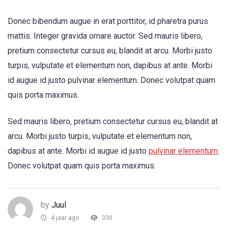
Donec bibendum augue in erat porttitor, id pharetra purus
mattis. Integer gravida ornare auctor. Sed mauris libero,
pretium consectetur cursus eu, blandit at arcu. Morbi justo
turpis, vulputate et elementum non, dapibus at ante. Morbi
id augue id justo pulvinar elementum. Donec volutpat quam
quis porta maximus.
Sed mauris libero, pretium consectetur cursus eu, blandit at
arcu. Morbi justo turpis, vulputate et elementum non,
dapibus at ante. Morbi id augue id justo
pulvinar elementum
.
Donec volutpat quam quis porta maximus.
by
Juul
4 jaar ago
330