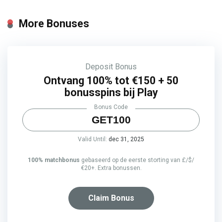
More Bonuses
Deposit Bonus
Ontvang 100% tot €150 + 50
bonusspins bij Play
Bonus Code
GET100
Valid Until:
dec 31, 2025
100% matchbonus
gebaseerd op de eerste storting van £/$/
€20+. Extra bonussen.
Claim Bonus
T&Cs Apply