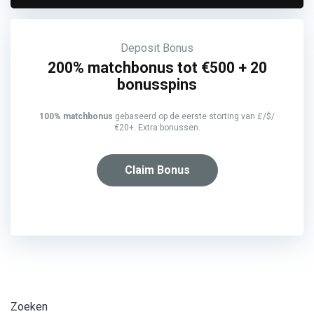
Deposit Bonus
200% matchbonus tot €500 + 20
bonusspins
100% matchbonus
gebaseerd op de eerste storting van £/$/
€20+. Extra bonussen.
Claim Bonus
T&Cs Apply
*New users only
Zoeken