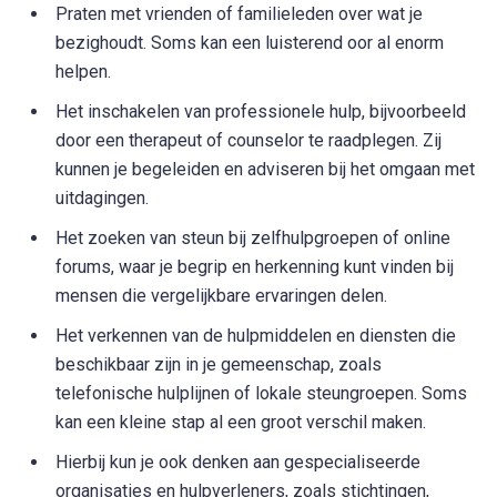
Praten met vrienden of familieleden over wat je
bezighoudt. Soms kan een luisterend oor al enorm
helpen.
Het inschakelen van professionele hulp, bijvoorbeeld
door een therapeut of counselor te raadplegen. Zij
kunnen je begeleiden en adviseren bij het omgaan met
uitdagingen.
Het zoeken van steun bij zelfhulpgroepen of online
forums, waar je begrip en herkenning kunt vinden bij
mensen die vergelijkbare ervaringen delen.
Het verkennen van de hulpmiddelen en diensten die
beschikbaar zijn in je gemeenschap, zoals
telefonische hulplijnen of lokale steungroepen. Soms
kan een kleine stap al een groot verschil maken.
Hierbij kun je ook denken aan gespecialiseerde
organisaties en hulpverleners, zoals stichtingen,