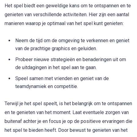
Het spel biedt een geweldige kans om te ontspannen en te
genieten van verschillende activiteiten. Hier zijn een aantal
manieren waarop je optimaal van het spel kunt genieten:
Neem de tijd om de omgeving te verkennen en geniet
van de prachtige graphics en geluiden.
Probeer nieuwe strategieën en benaderingen uit om
de uitdagingen in het spel aan te gaan.
Speel samen met vrienden en geniet van de
teamdynamiek en competitie.
Terwijl je het spel speelt, is het belangrijk om te ontspannen
en te genieten van het moment. Laat eventuele zorgen van
buitenaf achter je en focus je op de positieve ervaringen die
het spel te bieden heeft. Door bewust te genieten van het