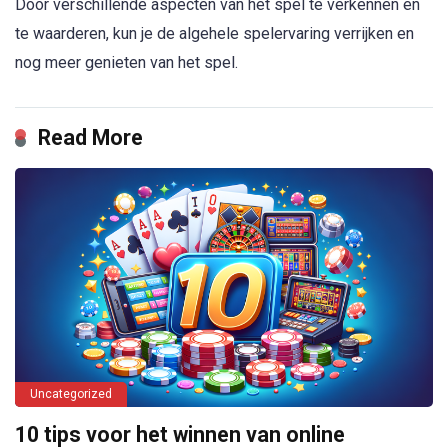
Door verschillende aspecten van het spel te verkennen en
te waarderen, kun je de algehele spelervaring verrijken en
nog meer genieten van het spel.
Read More
Uncategorized
10 tips voor het winnen van online