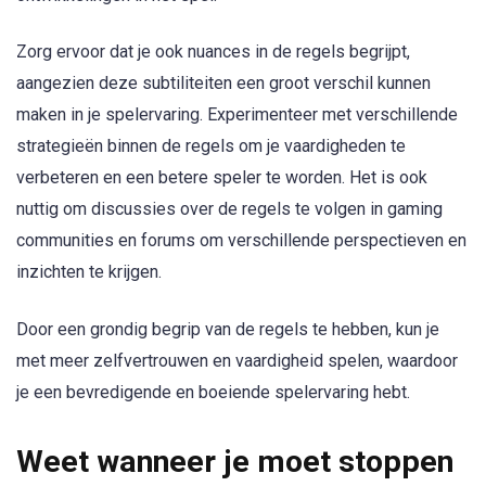
Zorg ervoor dat je ook nuances in de regels begrijpt,
aangezien deze subtiliteiten een groot verschil kunnen
maken in je spelervaring. Experimenteer met verschillende
strategieën binnen de regels om je vaardigheden te
verbeteren en een betere speler te worden. Het is ook
nuttig om discussies over de regels te volgen in gaming
communities en forums om verschillende perspectieven en
inzichten te krijgen.
Door een grondig begrip van de regels te hebben, kun je
met meer zelfvertrouwen en vaardigheid spelen, waardoor
je een bevredigende en boeiende spelervaring hebt.
Weet wanneer je moet stoppen