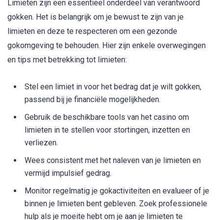
Limieten zijn een essentieel onderdeel van verantwoord
gokken. Het is belangrijk om je bewust te zijn van je
limieten en deze te respecteren om een gezonde
gokomgeving te behouden. Hier zijn enkele overwegingen
en tips met betrekking tot limieten:
Stel een limiet in voor het bedrag dat je wilt gokken,
passend bij je financiële mogelijkheden.
Gebruik de beschikbare tools van het casino om
limieten in te stellen voor stortingen, inzetten en
verliezen.
Wees consistent met het naleven van je limieten en
vermijd impulsief gedrag.
Monitor regelmatig je gokactiviteiten en evalueer of je
binnen je limieten bent gebleven. Zoek professionele
hulp als je moeite hebt om je aan je limieten te