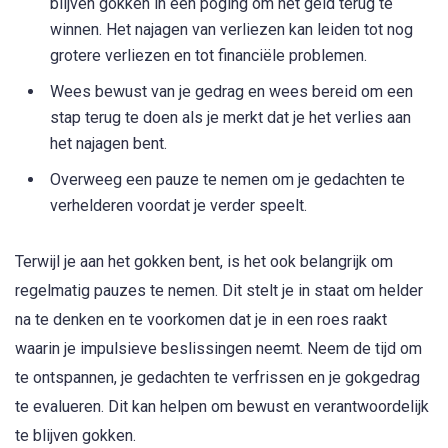
blijven gokken in een poging om het geld terug te
winnen. Het najagen van verliezen kan leiden tot nog
grotere verliezen en tot financiële problemen.
Wees bewust van je gedrag en wees bereid om een
stap terug te doen als je merkt dat je het verlies aan
het najagen bent.
Overweeg een pauze te nemen om je gedachten te
verhelderen voordat je verder speelt.
Terwijl je aan het gokken bent, is het ook belangrijk om
regelmatig pauzes te nemen. Dit stelt je in staat om helder
na te denken en te voorkomen dat je in een roes raakt
waarin je impulsieve beslissingen neemt. Neem de tijd om
te ontspannen, je gedachten te verfrissen en je gokgedrag
te evalueren. Dit kan helpen om bewust en verantwoordelijk
te blijven gokken.