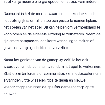
spel kun je nieuwe energie opdoen en stress verminderen.
Daarnaast is het de moeite waard om te benadrukken dat
het belangrijk is om af en toe een pauze te nemen tijdens
het spelen van het spel. Dit kan helpen om vermoeidheid te
voorkomen en de algehele ervaring te verbeteren. Neem de
tijd om te ontspannen, een korte wandeling te maken of
gewoon even je gedachten te verzetten.
Naast het genieten van de gameplay zelf, is het ook
waardevol om de community rondom het spel te verkennen.
Sluit je aan bij forums of communities van medespelers om
ervaringen uit te wisselen, tips te delen en nieuwe
vriendschappen binnen de spelfan-gemeenschap op te
bouwen.