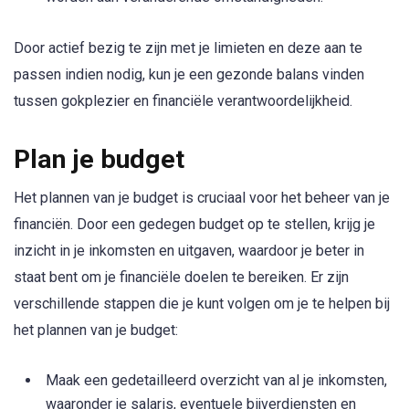
Door actief bezig te zijn met je limieten en deze aan te
passen indien nodig, kun je een gezonde balans vinden
tussen gokplezier en financiële verantwoordelijkheid.
Plan je budget
Het plannen van je budget is cruciaal voor het beheer van je
financiën. Door een gedegen budget op te stellen, krijg je
inzicht in je inkomsten en uitgaven, waardoor je beter in
staat bent om je financiële doelen te bereiken. Er zijn
verschillende stappen die je kunt volgen om je te helpen bij
het plannen van je budget:
Maak een gedetailleerd overzicht van al je inkomsten,
waaronder je salaris, eventuele bijverdiensten en