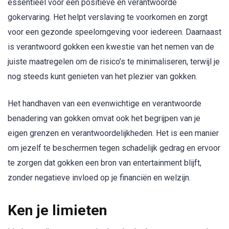
essentieel voor een positieve en verantwoorde
gokervaring. Het helpt verslaving te voorkomen en zorgt
voor een gezonde speelomgeving voor iedereen. Daarnaast
is verantwoord gokken een kwestie van het nemen van de
juiste maatregelen om de risico’s te minimaliseren, terwijl je
nog steeds kunt genieten van het plezier van gokken.
Het handhaven van een evenwichtige en verantwoorde
benadering van gokken omvat ook het begrijpen van je
eigen grenzen en verantwoordelijkheden. Het is een manier
om jezelf te beschermen tegen schadelijk gedrag en ervoor
te zorgen dat gokken een bron van entertainment blijft,
zonder negatieve invloed op je financiën en welzijn.
Ken je limieten