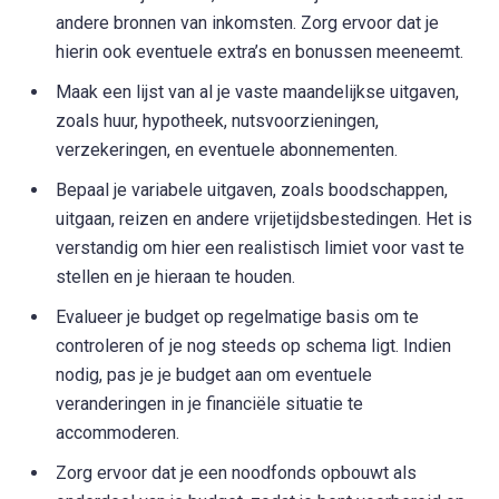
andere bronnen van inkomsten. Zorg ervoor dat je
hierin ook eventuele extra’s en bonussen meeneemt.
Maak een lijst van al je vaste maandelijkse uitgaven,
zoals huur, hypotheek, nutsvoorzieningen,
verzekeringen, en eventuele abonnementen.
Bepaal je variabele uitgaven, zoals boodschappen,
uitgaan, reizen en andere vrijetijdsbestedingen. Het is
verstandig om hier een realistisch limiet voor vast te
stellen en je hieraan te houden.
Evalueer je budget op regelmatige basis om te
controleren of je nog steeds op schema ligt. Indien
nodig, pas je je budget aan om eventuele
veranderingen in je financiële situatie te
accommoderen.
Zorg ervoor dat je een noodfonds opbouwt als