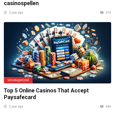
casinospellen
2 jaar ago
676
Uncategorized
Top 5 Online Casinos That Accept
Paysafecard
2 jaar ago
686