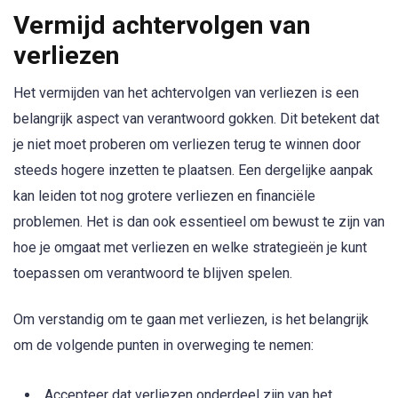
Vermijd achtervolgen van
verliezen
Het vermijden van het achtervolgen van verliezen is een
belangrijk aspect van verantwoord gokken. Dit betekent dat
je niet moet proberen om verliezen terug te winnen door
steeds hogere inzetten te plaatsen. Een dergelijke aanpak
kan leiden tot nog grotere verliezen en financiële
problemen. Het is dan ook essentieel om bewust te zijn van
hoe je omgaat met verliezen en welke strategieën je kunt
toepassen om verantwoord te blijven spelen.
Om verstandig om te gaan met verliezen, is het belangrijk
om de volgende punten in overweging te nemen:
Accepteer dat verliezen onderdeel zijn van het