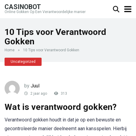
CASINOBOT
Online Gokken Op Een Verantwoordelijke manier
10 Tips voor Verantwoord
Gokken
Home
»
10 Tips voor Verantwoord Gokken
Uncategorized
by
Juul
2 jaar ago
313
Wat is verantwoord gokken?
Verantwoord gokken houdt in dat je op een bewuste en
gecontroleerde manier deelneemt aan kansspelen. Hierbij