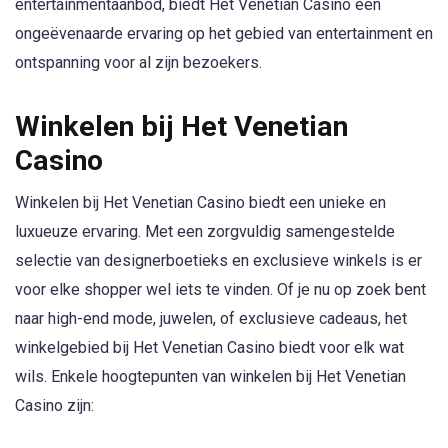
entertainmentaanbod, biedt Het Venetian Casino een
ongeëvenaarde ervaring op het gebied van entertainment en
ontspanning voor al zijn bezoekers.
Winkelen bij Het Venetian
Casino
Winkelen bij Het Venetian Casino biedt een unieke en
luxueuze ervaring. Met een zorgvuldig samengestelde
selectie van designerboetieks en exclusieve winkels is er
voor elke shopper wel iets te vinden. Of je nu op zoek bent
naar high-end mode, juwelen, of exclusieve cadeaus, het
winkelgebied bij Het Venetian Casino biedt voor elk wat
wils. Enkele hoogtepunten van winkelen bij Het Venetian
Casino zijn: