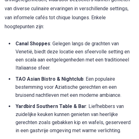
van diverse culinaire ervaringen in verschillende settings,
van informele cafés tot chique lounges. Enkele
hoogtepunten zijn:
Canal Shoppes
: Gelegen langs de grachten van
Venetië, biedt deze locatie een sfeervolle setting en
een scala aan eetgelegenheden met een traditioneel
Italiaanse sfeer.
TAO Asian Bistro & Nightclub
: Een populaire
bestemming voor Aziatische gerechten en een
bruisend nachtleven met een moderne ambiance.
Yardbird Southern Table & Bar
: Liefhebbers van
zuidelijke keuken kunnen genieten van heerlijke
gerechten zoals gebakken kip en wafels, geserveerd
in een gastvrije omgeving met warme verlichting.