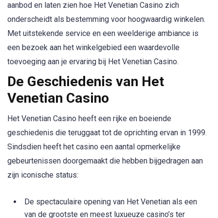
aanbod en laten zien hoe Het Venetian Casino zich
onderscheidt als bestemming voor hoogwaardig winkelen.
Met uitstekende service en een weelderige ambiance is
een bezoek aan het winkelgebied een waardevolle
toevoeging aan je ervaring bij Het Venetian Casino.
De Geschiedenis van Het
Venetian Casino
Het Venetian Casino heeft een rijke en boeiende
geschiedenis die teruggaat tot de oprichting ervan in 1999.
Sindsdien heeft het casino een aantal opmerkelijke
gebeurtenissen doorgemaakt die hebben bijgedragen aan
zijn iconische status:
De spectaculaire opening van Het Venetian als een
van de grootste en meest luxueuze casino’s ter