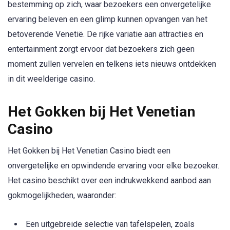
bestemming op zich, waar bezoekers een onvergetelijke
ervaring beleven en een glimp kunnen opvangen van het
betoverende Venetië. De rijke variatie aan attracties en
entertainment zorgt ervoor dat bezoekers zich geen
moment zullen vervelen en telkens iets nieuws ontdekken
in dit weelderige casino.
Het Gokken bij Het Venetian
Casino
Het Gokken bij Het Venetian Casino biedt een
onvergetelijke en opwindende ervaring voor elke bezoeker.
Het casino beschikt over een indrukwekkend aanbod aan
gokmogelijkheden, waaronder:
Een uitgebreide selectie van tafelspelen, zoals