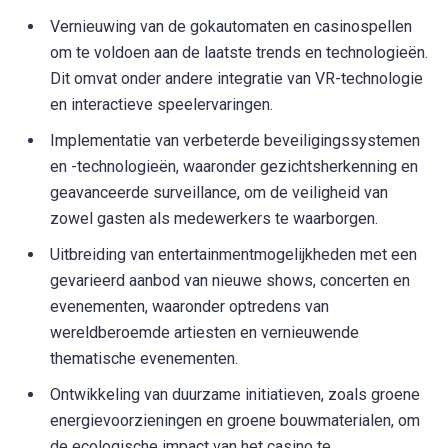
Vernieuwing van de gokautomaten en casinospellen
om te voldoen aan de laatste trends en technologieën.
Dit omvat onder andere integratie van VR-technologie
en interactieve speelervaringen.
Implementatie van verbeterde beveiligingssystemen
en -technologieën, waaronder gezichtsherkenning en
geavanceerde surveillance, om de veiligheid van
zowel gasten als medewerkers te waarborgen.
Uitbreiding van entertainmentmogelijkheden met een
gevarieerd aanbod van nieuwe shows, concerten en
evenementen, waaronder optredens van
wereldberoemde artiesten en vernieuwende
thematische evenementen.
Ontwikkeling van duurzame initiatieven, zoals groene
energievoorzieningen en groene bouwmaterialen, om
de ecologische impact van het casino te