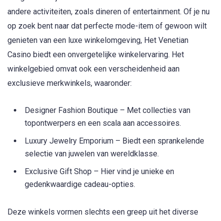
andere activiteiten, zoals dineren of entertainment. Of je nu
op zoek bent naar dat perfecte mode-item of gewoon wilt
genieten van een luxe winkelomgeving, Het Venetian
Casino biedt een onvergetelijke winkelervaring. Het
winkelgebied omvat ook een verscheidenheid aan
exclusieve merkwinkels, waaronder:
Designer Fashion Boutique – Met collecties van
topontwerpers en een scala aan accessoires.
Luxury Jewelry Emporium – Biedt een sprankelende
selectie van juwelen van wereldklasse.
Exclusive Gift Shop – Hier vind je unieke en
gedenkwaardige cadeau-opties.
Deze winkels vormen slechts een greep uit het diverse