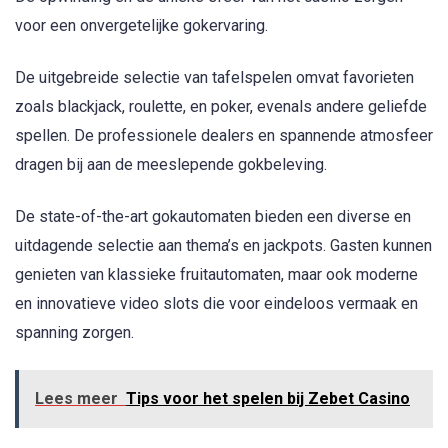
voor een onvergetelijke gokervaring.
De uitgebreide selectie van tafelspelen omvat favorieten
zoals blackjack, roulette, en poker, evenals andere geliefde
spellen. De professionele dealers en spannende atmosfeer
dragen bij aan de meeslepende gokbeleving.
De state-of-the-art gokautomaten bieden een diverse en
uitdagende selectie aan thema’s en jackpots. Gasten kunnen
genieten van klassieke fruitautomaten, maar ook moderne
en innovatieve video slots die voor eindeloos vermaak en
spanning zorgen.
Lees meer
Tips voor het spelen bij Zebet Casino