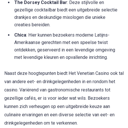
The Dorsey Cocktail Bar
: Deze stijlvolle en
gezellige cocktailbar biedt een uitgebreide selectie
drankjes en deskundige mixologen die unieke
creaties bereiden.
Chica
: Hier kunnen bezoekers moderne Latijns-
Amerikaanse gerechten met een speelse twist
ontdekken, geserveerd in een levendige omgeving
met levendige kleuren en opvallende inrichting.
Naast deze hoogtepunten biedt Het Venetian Casino ook tal
van andere eet- en drinkgelegenheden in en rondom het
casino. Variërend van gastronomische restaurants tot
gezellige cafés, er is voor ieder wat wils. Bezoekers
kunnen zich verheugen op een uitgebreide keuze aan
culinaire ervaringen en een diverse selectie van eet- en
drinkgelegenheden om te verkennen.