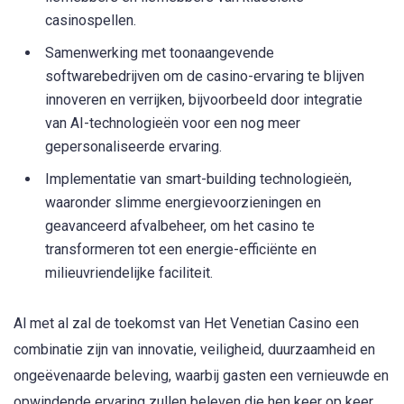
casinospellen.
Samenwerking met toonaangevende
softwarebedrijven om de casino-ervaring te blijven
innoveren en verrijken, bijvoorbeeld door integratie
van AI-technologieën voor een nog meer
gepersonaliseerde ervaring.
Implementatie van smart-building technologieën,
waaronder slimme energievoorzieningen en
geavanceerd afvalbeheer, om het casino te
transformeren tot een energie-efficiënte en
milieuvriendelijke faciliteit.
Al met al zal de toekomst van Het Venetian Casino een
combinatie zijn van innovatie, veiligheid, duurzaamheid en
ongeëvenaarde beleving, waarbij gasten een vernieuwde en
opwindende ervaring zullen beleven die hen keer op keer