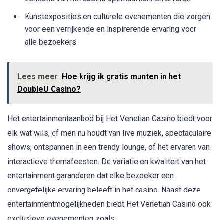
Kunstexposities en culturele evenementen die zorgen
voor een verrijkende en inspirerende ervaring voor
alle bezoekers
Lees meer
Hoe krijg ik gratis munten in het
DoubleU Casino?
Het entertainmentaanbod bij Het Venetian Casino biedt voor
elk wat wils, of men nu houdt van live muziek, spectaculaire
shows, ontspannen in een trendy lounge, of het ervaren van
interactieve themafeesten. De variatie en kwaliteit van het
entertainment garanderen dat elke bezoeker een
onvergetelijke ervaring beleeft in het casino. Naast deze
entertainmentmogelijkheden biedt Het Venetian Casino ook
exclusieve evenementen zoals: