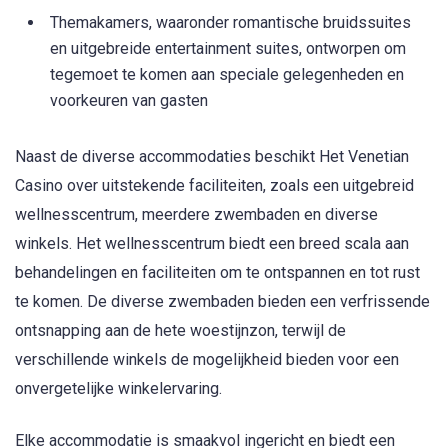
Themakamers, waaronder romantische bruidssuites
en uitgebreide entertainment suites, ontworpen om
tegemoet te komen aan speciale gelegenheden en
voorkeuren van gasten
Naast de diverse accommodaties beschikt Het Venetian
Casino over uitstekende faciliteiten, zoals een uitgebreid
wellnesscentrum, meerdere zwembaden en diverse
winkels. Het wellnesscentrum biedt een breed scala aan
behandelingen en faciliteiten om te ontspannen en tot rust
te komen. De diverse zwembaden bieden een verfrissende
ontsnapping aan de hete woestijnzon, terwijl de
verschillende winkels de mogelijkheid bieden voor een
onvergetelijke winkelervaring.
Elke accommodatie is smaakvol ingericht en biedt een